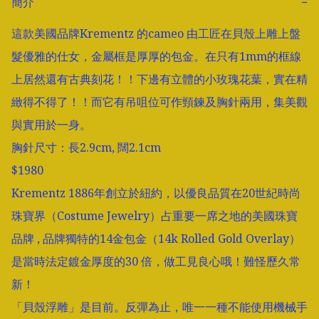
簡介
−
這款美國品牌Krementz 的cameo 由工匠在貝殼上雕上盤
髮優雅的仕女，金屬框是厚厚的包金。在只有1mm的框線
上居然還有古典刻花！！下邊有立體的小玫瑰花葉，實在精
緻得不得了！！而它有吊咀位可作頸鍊及胸針兩用，集美觀
與實用於一身。

胸針尺寸：長2.9cm, 闊2.1cm

$1980

Krementz 1886年創立於紐約，以優良品質在20世紀時尚
珠寶界（Costume Jewelry）占重要一席之地的美國珠寶
品牌 , 品牌獨特的14金包金（14k Rolled Gold Overlay）
是當時法定鍍金厚度的30 倍，做工見良心哦！難怪歷久常
新！

「貝殼浮雕」是目前。反彈為止，唯一一種不能使用機械手