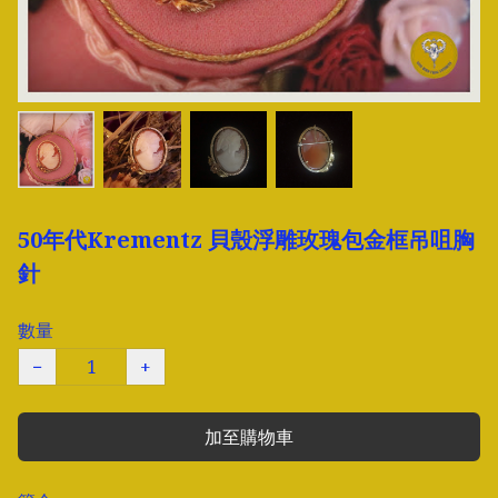
50年代Krementz 貝殼浮雕玫瑰包金框吊咀胸
針
數量
−
+
加至購物車