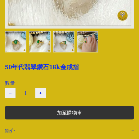
50年代翡翠鑽石18k金戒指
數量
−
+
加至購物車
簡介
−