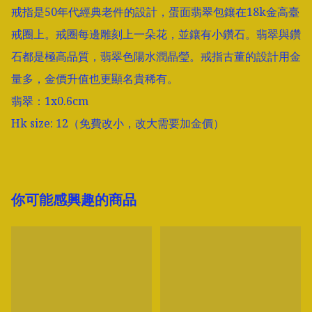
戒指是50年代經典老件的設計，蛋面翡翠包鑲在18k金高臺
戒圈上。戒圈每邊雕刻上一朵花，並鑲有小鑽石。翡翠與鑽
石都是極高品質，翡翠色陽水潤晶瑩。戒指古董的設計用金
量多，金價升值也更顯名貴稀有。

翡翠：1x0.6cm

Hk size: 12（免費改小，改大需要加金價）
你可能感興趣的商品