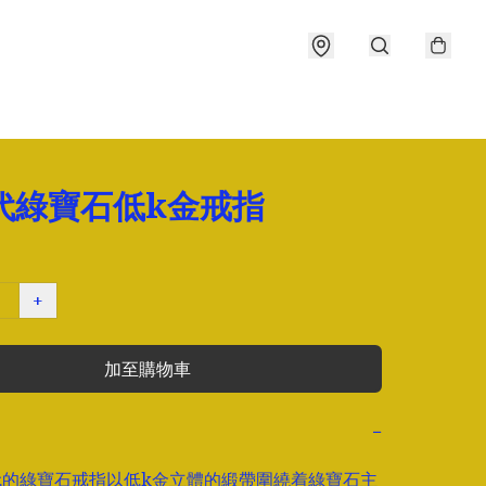
年代綠寶石低k金戒指
+
加至購物車
−
代的綠寶石戒指以低k金立體的緞帶圍繞着綠寶石主