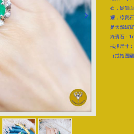
石，從側面
耀，綠寶石
是天然綠寶
綠寶石：1cm
戒指尺寸： hk
（戒指圈圍