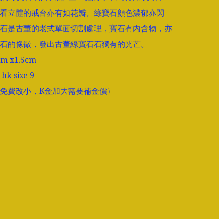
看立體的戒台亦有如花瓣。綠寶石顏色濃郁亦閃
石是古董的老式單面切割處理，寶石有內含物，亦
石的像徵，發出古董綠寶石石獨有的光芒。

 x1.5cm

 size 9

免費改小，K金加大需要補金價）