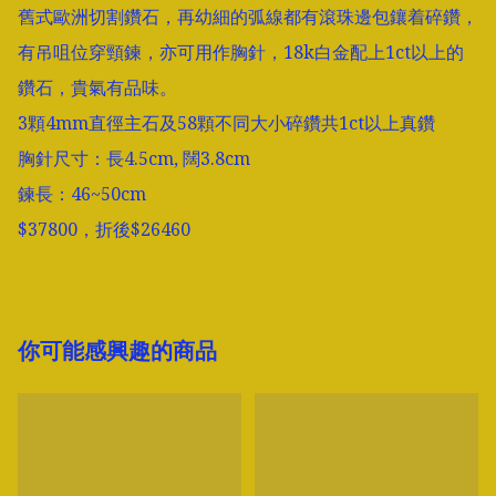
舊式歐洲切割鑽石，再幼細的弧線都有滾珠邊包鑲着碎鑽，
有吊咀位穿頸鍊，亦可用作胸針，18k白金配上1ct以上的
鑽石，貴氣有品味。

3顆4mm直徑主石及58顆不同大小碎鑽共1ct以上真鑽

胸針尺寸：長4.5cm, 闊3.8cm

鍊長：46~50cm

$37800，折後$26460
你可能感興趣的商品