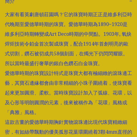
簡介
−
大家有看英劇唐頓莊園嗎？它的珠寶時期正正是維多利亞時
代晚期至愛德華時期的珠寶。愛德華時期為1890~1920是
維多利亞時期轉變成Art Deco時期的中間點。1903年, 氧炔
焊炬技術令鉑金首次製成珠寶，配合1914年首創明亮的歐
式切割，鑽石被切成共58個刻面，在燭光下仍閃閃耀眼。
所以當時最盛行奢華的銀白色鑽石白金珠寶。

愛德華時期的珠寶設計特式是珠寶大都有極細緻的滾珠邊工
藝，其寶石邊緣都會由非常精細的小珠子圍繞着，使珠寶看
起來更加圓滑、柔軟。當時珠寶設計加入了弧線、花環，以
及心形等明朗圓潤的元素，後來被稱作為「花環」風格或
「典雅」風格。

這款古董的愛德華時期胸針實物滾珠邊比現代珠寶精緻細
密，有如絲帶飄動的優美孤形花葉環圍繞着3顆4mm直徑的