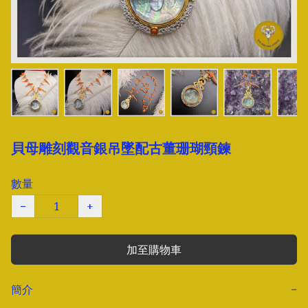
貝母雕刻觀音銀吊墜配古董珊瑚頸鍊
數量
−
+
加至購物車
簡介
−