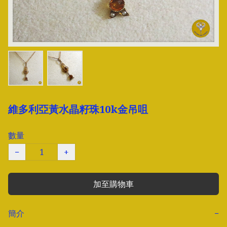
維多利亞黃水晶籽珠10k金吊咀
數量
−
+
加至購物車
簡介
−