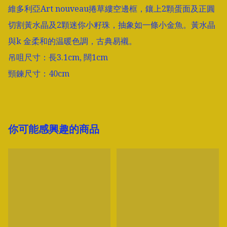
維多利亞Art nouveau捲草縷空邊框，鑲上2顆蛋面及正圓
切割黃水晶及2顆迷你小籽珠，抽象如一條小金魚。黃水晶
與k 金柔和的温暖色調，古典易襯。

吊咀尺寸：長3.1cm, 闊1cm

頸鍊尺寸：40cm
你可能感興趣的商品