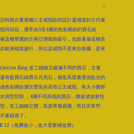
−
亞時期古董泰國公主戒指款的設計靈感源於古代泰
指與頭冠，通常由3至4層的色彩繽紛的寶石組
被這種華麗的古典亞洲風格吸引，也跟著做這種高
在歐洲相當盛行，所以這戒指不是來自泰國，是來
 Princess Ring 造工精緻又鑲滿不同的寶石，主要
還有藍寶石綠寶石月亮石，都是高質素透強藍光的
成色彩繽紛層次豐富的高塔公主戒指。有大小圓形
水滴型切割 ，4層不同高低的寶石，鑲嵌成放射性
型，造工細緻立體，高貴華麗易襯，而且非常罕
不要錯過了。

 HK 12（免費改小，改大需要補金價）