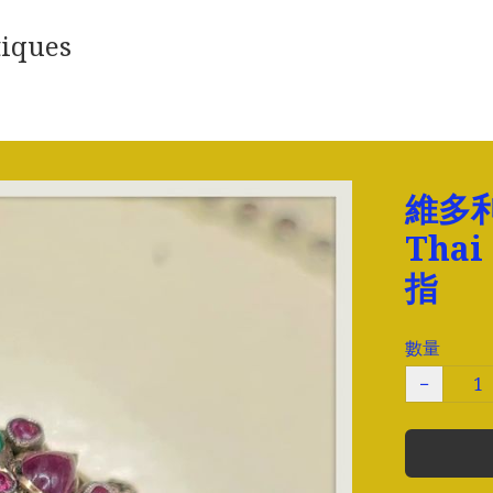
iques
維多
Thai
指
數量
−