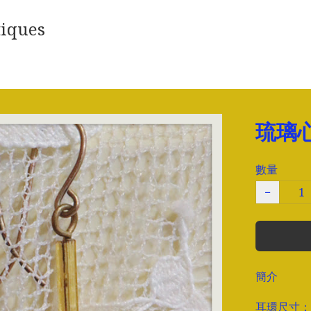
iques
琉璃
數量
−
簡介
耳環尺寸：長