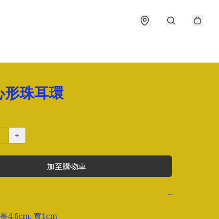
心形珠耳環
+
加至購物車
−
4.6cm, 寬1cm