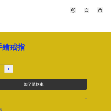
手繪戒指
+
加至購物車
−
5