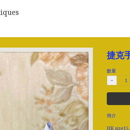
iques
捷克
數量
−
簡介
HK size15.