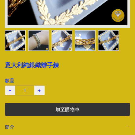
意大利純銀織辮手鍊
數量
−
+
加至購物車
簡介
−