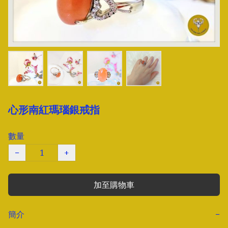
心形南紅瑪瑙銀戒指
數量
−
+
加至購物車
簡介
−