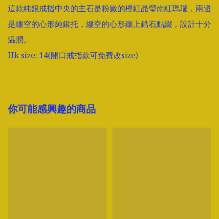
這款純銀戒指中央的主石是粉嫩的橙紅晶瑩南紅瑪瑙，兩邊
是縷空的心形純銀托，縷空的心形鑲上鋯石點綴，設計十分
温潤。

Hk size: 14(開口戒指款可免費改size)
你可能感興趣的商品