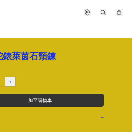
陀錶萊茵石頸鍊
+
加至購物車
−