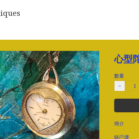
iques
心型
數量
−
簡介
錶已壞