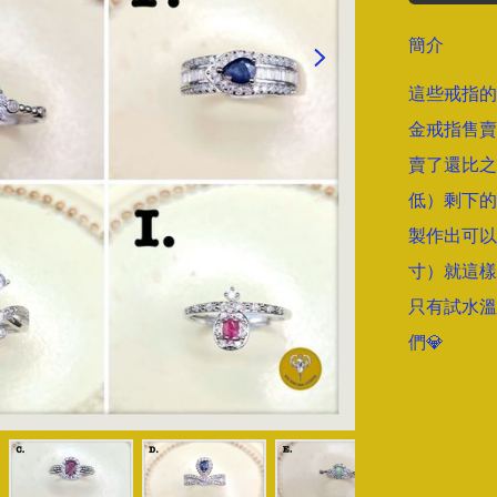
簡介
這些戒指的
金戒指售賣
賣了還比之
低）剩下的
製作出可以
寸）就這樣
只有試水溫
們💎