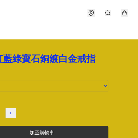
紅藍綠寶石銅鍍白金戒指
+
加至購物車