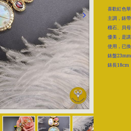
喜歡紅色華
主調，錶帶
榴石、貝母
優美，是講
使用，已換
錶盤23mm

錶長18cm