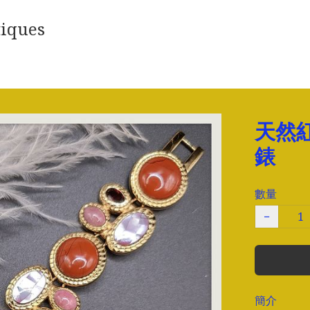
iques
天然
錶
數量
−
簡介