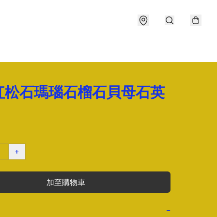
紅松石瑪瑙石榴石貝母石英
+
加至購物車
−