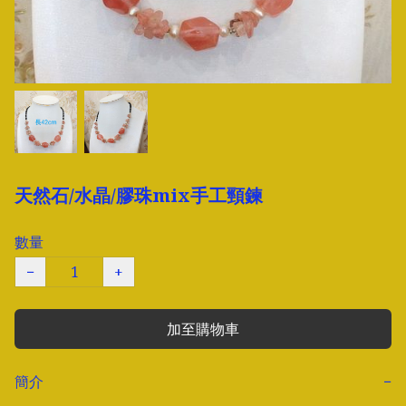
天然石/水晶/膠珠mix手工頸鍊
數量
−
+
加至購物車
簡介
−