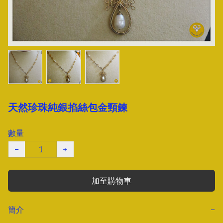
天然珍珠純銀掐絲包金頸鍊
數量
−
+
加至購物車
簡介
−