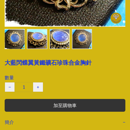
大藍閃蝶翼黃鐵礦石珍珠合金胸針
數量
−
+
加至購物車
簡介
−