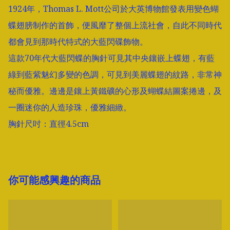
1924年，Thomas L. Mott公司於大英博物館發表用變色蝴
蝶翅膀制作的首飾，便風靡了整個上流社會，自此不同時代
都會見到那時代特式的大藍閃碟飾物。

這款70年代大藍閃蝶的胸針可見其中央鑲嵌上蝶翅，有藍
綠到藍紫魅幻多變的色調，可見到美麗蝶翅的紋路，非常神
秘而優雅。邊邊是鑲上黃鐵礦的心形及蝴蝶結圖案捲邊，及
一圈迷你的人造珍珠，優雅細緻。

胸針尺吋：直徑4.5cm
你可能感興趣的商品