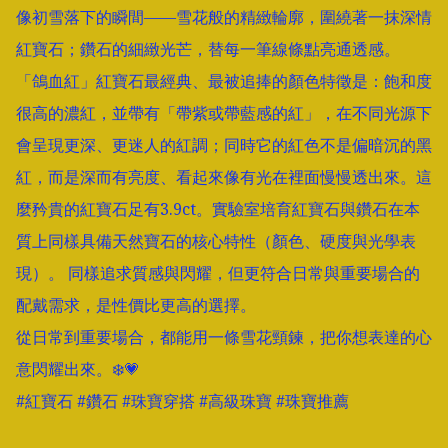
像初雪落下的瞬間——雪花般的精緻輪廓，圍繞著一抹深情
紅寶石；鑽石的細緻光芒，替每一筆線條點亮通透感。  

「鴿血紅」紅寶石最經典、最被追捧的顏色特徵是：飽和度
很高的濃紅，並帶有「帶紫或帶藍感的紅」，在不同光源下
會呈現更深、更迷人的紅調；同時它的紅色不是偏暗沉的黑
紅，而是深而有亮度、看起來像有光在裡面慢慢透出來。這
麼矜貴的紅寶石足有3.9ct。實驗室培育紅寶石與鑽石在本
質上同樣具備天然寶石的核心特性（顏色、硬度與光學表
現）。 同樣追求質感與閃耀，但更符合日常與重要場合的
配戴需求，是性價比更高的選擇。

從日常到重要場合，都能用一條雪花頸鍊，把你想表達的心
意閃耀出來。❄️💗

#紅寶石 #鑽石 #珠寶穿搭 #高級珠寶 #珠寶推薦