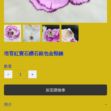
培育紅寶石鑽石銀包金頸鍊
數量
−
+
加至購物車
簡介
−