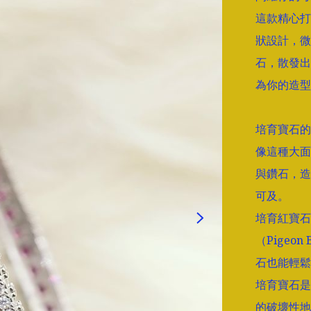
這款精心打
狀設計，微
石，散發出
為你的造型
培育寶石的
像這種大面
與鑽石，造
可及。

培育紅寶石
（Pigeo
石也能輕鬆
培育寶石是
的破壞性地