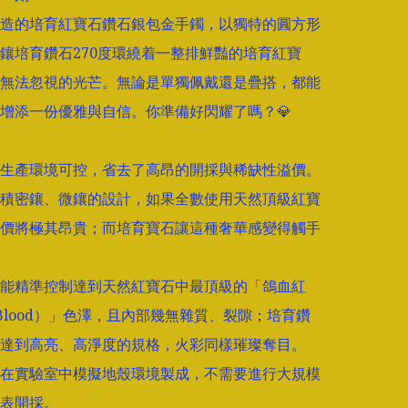
造的培育紅寶石鑽石銀包金手鐲，以獨特的圓方形
鑲培育鑽石270度環繞着一整排鮮豔的培育紅寶
無法忽視的光芒。無論是單獨佩戴還是疊搭，都能
增添一份優雅與自信。你準備好閃耀了嗎？💎

生產環境可控，省去了高昂的開採與稀缺性溢價。

積密鑲、微鑲的設計，如果全數使用天然頂級紅寶
價將極其昂貴；而培育寶石讓這種奢華感變得觸手
能精準控制達到天然紅寶石中最頂級的「鴿血紅
n Blood）」色澤，且內部幾無雜質、裂隙；培育鑽
達到高亮、高淨度的規格，火彩同樣璀璨奪目。

在實驗室中模擬地殼環境製成，不需要進行大規模
表開採。
