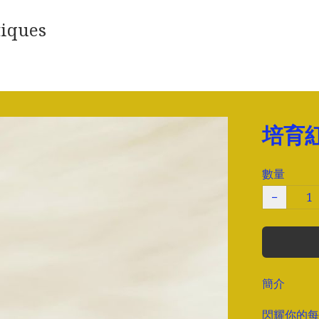
iques
培育
數量
−
簡介
閃耀你的每一