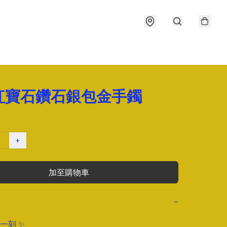
紅寶石鑽石銀包金手鐲
+
加至購物車
−
刻 ✨
