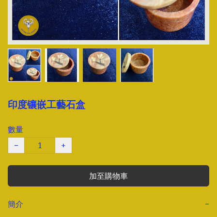
印度镶嵌工藝石盒
數量
−
+
加至購物車
簡介
−