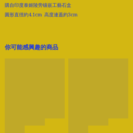
購自印度泰姬陵旁镶嵌工藝石盒 

圓形直徑約4.1cm  高度連蓋約3cm
你可能感興趣的商品