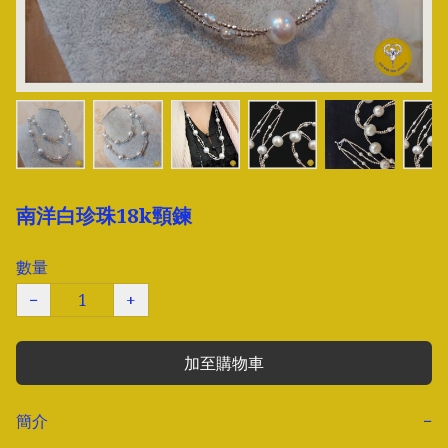
南洋白珍珠18k頸鍊
數量
−
+
加至購物車
簡介
−