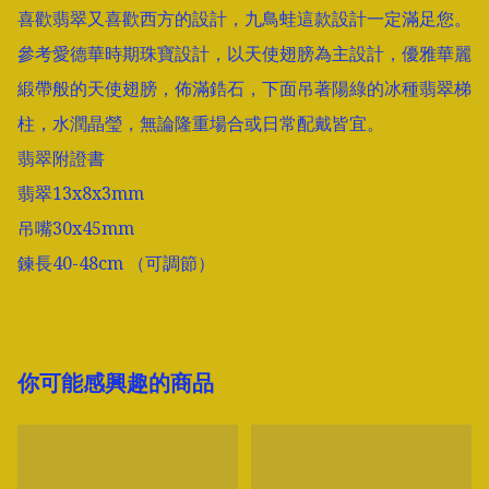
喜歡翡翠又喜歡西方的設計，九鳥蛙這款設計一定滿足您。
參考愛德華時期珠寶設計，以天使翅膀為主設計，優雅華麗
緞帶般的天使翅膀，佈滿鋯石，下面吊著陽綠的冰種翡翠梯
柱，水潤晶瑩，無論隆重場合或日常配戴皆宜。

翡翠附證書

翡翠13x8x3mm

吊嘴30x45mm

鍊長40-48cm （可調節）
你可能感興趣的商品