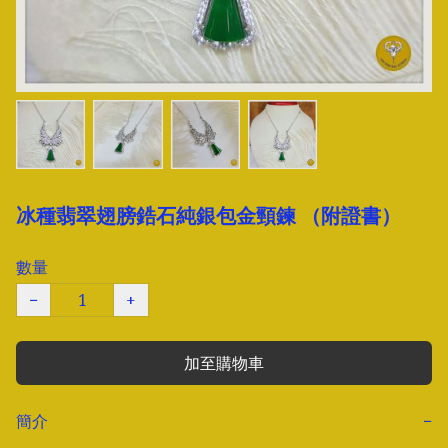
冰種翡翠翅膀鋯石純銀包金頸鍊 （附證書）
數量
−
+
加至購物車
簡介
−