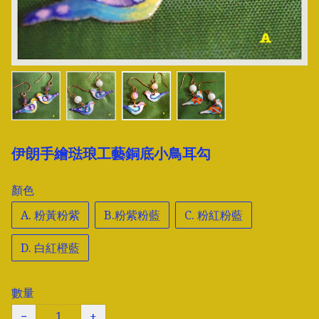
伊朗手繪琺琅工藝銅底小鳥耳勾
顏色
A. 粉黃粉紫
B.粉紫粉藍
C. 粉紅粉藍
D. 白紅橙藍
數量
−
+