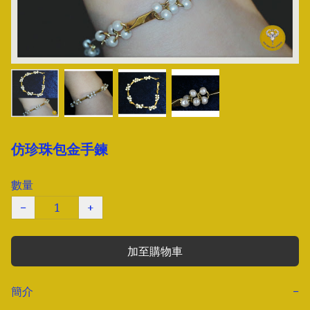
仿珍珠包金手鍊
數量
−
+
加至購物車
簡介
−